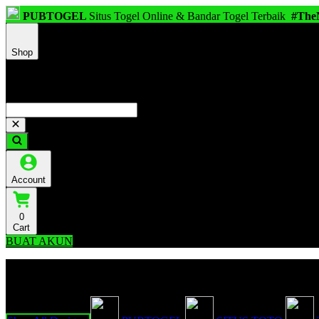
PUBTOGEL
Situs Togel Online & Bandar Togel Terbaik
#The
Shop
Account
0
Cart
BUAT AKUN
Explore Categories
Popular Products