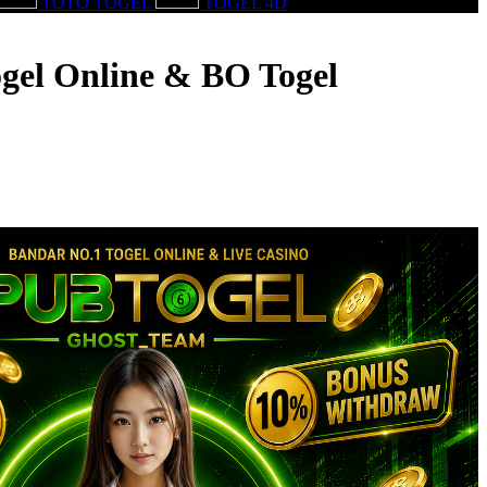
TOTO TOGEL
TOGEL 4D
el Online & BO Togel