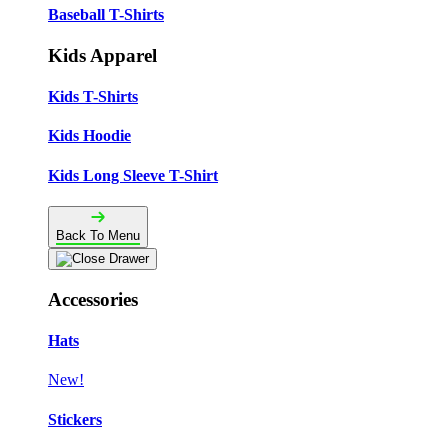
Baseball T-Shirts
Kids Apparel
Kids T-Shirts
Kids Hoodie
Kids Long Sleeve T-Shirt
Back To Menu
Accessories
Hats
New!
Stickers