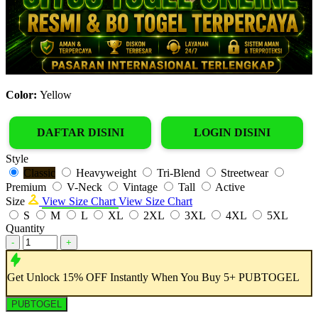
Color:
Yellow
DAFTAR DISINI
LOGIN DISINI
Style
Classic
Heavyweight
Tri-Blend
Streetwear
Premium
V-Neck
Vintage
Tall
Active
Size
View Size Chart
View Size Chart
S
M
L
XL
2XL
3XL
4XL
5XL
Quantity
-
+
Get
Unlock 15%
OFF Instantly When You Buy
5+ PUBTOGEL
PUBTOGEL