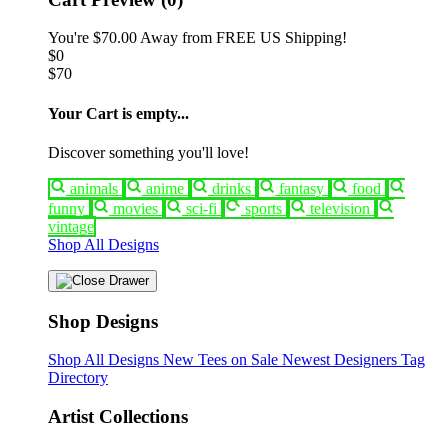
You're
$70.00
Away from
FREE US Shipping!
$0
$70
Your Cart is empty...
Discover something you'll love!
animals
anime
drinks
fantasy
food
funny
movies
sci-fi
sports
television
vintage
Shop All Designs
Shop Designs
Shop All Designs
New Tees on Sale
Newest Designers
Tag
Directory
Artist Collections