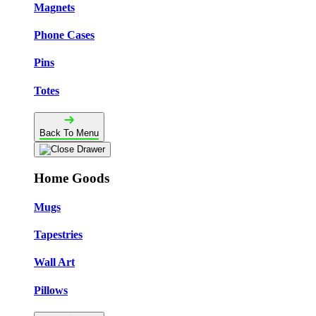
Magnets
Phone Cases
Pins
Totes
Back To Menu
Home Goods
Mugs
Tapestries
Wall Art
Pillows