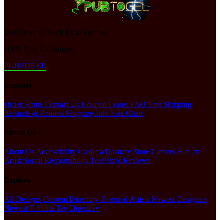
Don't love it? We'll fix it. For free.
100% Free Exchanges.
PUBTOGEL
Support
Order Status
Contact Us
Coupon Codes
FAQ
Free Shipping
Refunds & Returns
Shipping Info
Size Chart
About Us
About Us
Accessibility
Create a Dashery Store
Careers
Hire an
Artist
Social Responsibility
TeePublic Reviews
Explore
All Designs
Content Directory
Featured Artists
Newest Designers
Newest T-Shirts
Tag Directory