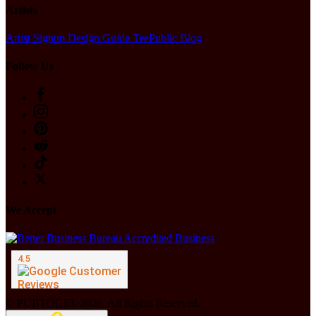
Artists
Artist Signup
Design Guide
TeePublic Blog
Follow Us
We Accept
© PUBTOGEL 2026. All Rights Reserved.