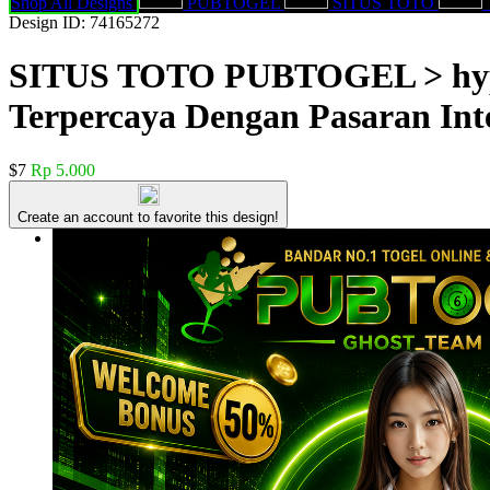
Shop All Designs
PUBTOGEL
SITUS TOTO
Design ID: 74165272
SITUS TOTO PUBTOGEL > hypoal
Terpercaya Dengan Pasaran Int
$7
Rp 5.000
Create an account to favorite this design!