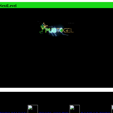
NextLevel