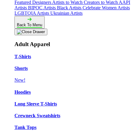
Featured Designers
Artists to Watch
Creators to Watch
AAPI
Artists
BIPOC Artists
Black Artists
Celebrate Women Artists
LGBTQIA Artists
Ukrainian Artists
Back To Menu
Adult Apparel
T-Shirts
Shorts
New!
Hoodies
Long Sleeve T-Shirts
Crewneck Sweatshirts
Tank Tops