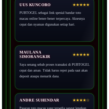
UUS KUNCORO
★★★★★
PUBTOGEL sebagai link spesial bandar toto
macau online bener-bener terpercaya. Aksesnya
cepat dan nyaman digunakan setiap hari.
MAULANA
★★★★★
SIMORANGKIR
Saya senang sebab proses transaksi di PUBTOGEL
cepat dan aman. Tidak harus repot pada saat akan
deposit ataupu menarik dana.
ANDRE SUHENDAR
★★★★☆
Pasaran toto macau yang tersedia sangat lengkap