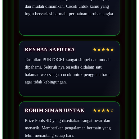
dan mudah dimainkan. Cocok untuk kamu yang
ingin bervariasi bermain permainan taruhan angka.
REYHAN SAPUTRA
★★★★★
Tampilan PUBTOGEL sangat simpel dan mudah
dipahami. Seluruh nya tersedia didalam satu
halaman web sangat cocok untuk pengguna baru
agar tidak kebingungan.
ROHIM SIMANJUNTAK
★★★★☆
Prize Pools 4D yang disediakan sangat besar dan
menarik. Memberikan pengalaman bermain yang
lebih menantang setiap hari.