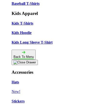
Baseball T-Shirts
Kids Apparel
Kids T-Shirts
Kids Hoodie
Kids Long Sleeve T-Shirt
Back To Menu
Accessories
Hats
New!
Stickers