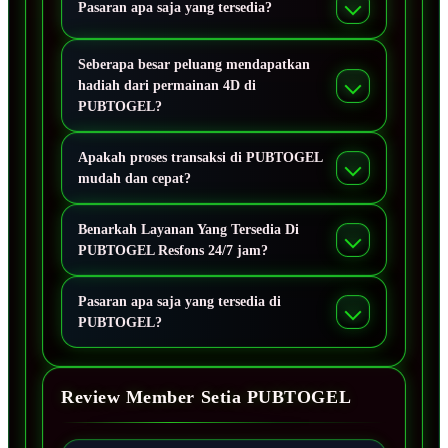
Pasaran apa saja yang tersedia?
Seberapa besar peluang mendapatkan
hadiah dari permainan 4D di
PUBTOGEL?
Apakah proses transaksi di PUBTOGEL
mudah dan cepat?
Benarkah Layanan Yang Tersedia Di
PUBTOGEL Resfons 24/7 jam?
Pasaran apa saja yang tersedia di
PUBTOGEL?
Review Member Setia PUBTOGEL