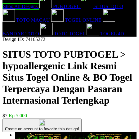
Shop All Designs
PUBTOGEL
SITUS TOTO
TOTO MACAU
TOGEL ONLINE
BANDAR TOTO
TOTO TOGEL
TOGEL 4D
Design ID: 74165272
SITUS TOTO PUBTOGEL >
hypoallergenic Link Resmi
Situs Togel Online & BO Togel
Terpercaya Dengan Pasaran
Internasional Terlengkap
$7
Rp 5.000
Create an account to favorite this design!