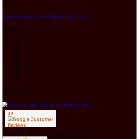
Artists
Artist Signup
Design Guide
TeePublic Blog
Follow Us
We Accept
© PUBTOGEL 2026. All Rights Reserved.